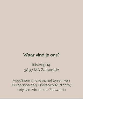
Waar vind je ons?
Ibisweg 14,
3897 MA Zeewolde
VoedSaam vind je op het terrein van
Burgerboerderij Oosterworld, dichtbij
Lelystad, Almere en Zeewolde.
Contact
voedsaam.land@gmail.com