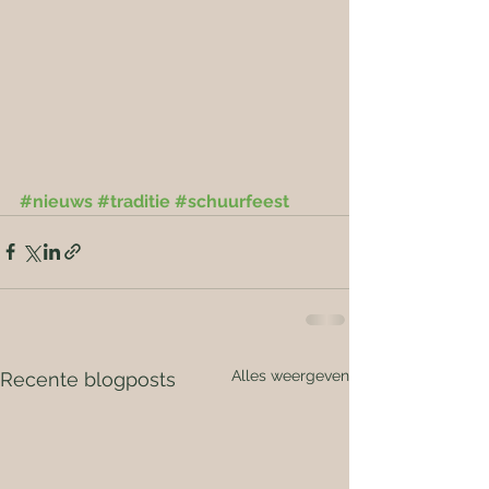
#nieuws
#traditie
#schuurfeest
Alles weergeven
Recente blogposts