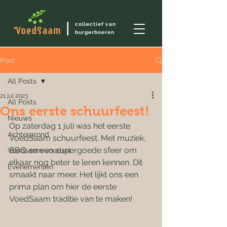
I
collectief van
burgerboeren
Post
All Posts
21 jul 2023
All Posts
Ons eerste schuurfeest!
Nieuws
Op zaterdag 1 juli was het eerste 
Achtergrond
VoedSaam schuurfeest. Met muziek, 
BBQ en een supergoede sfeer om 
Voedsaam voedsel
elkaar nog beter te leren kennen. Dit 
Evenementen
smaakt naar meer. Het lijkt ons een 
prima plan om hier de eerste 
VoedSaam traditie van te maken! 